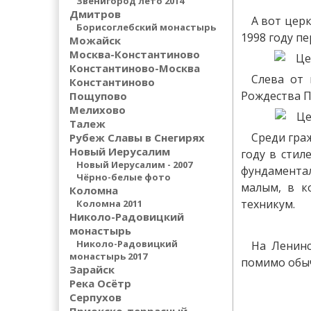
Звенигород лето 2014
Дмитров
А вот церк
Борисоглебский монастырь
1998 году п
Можайск
Москва-Константиново
Константиново-Москва
Слева от 
Константиново
Рождества П
Пощупово
Мелихово
Талеж
Среди граж
Рубеж Славы в Снегирях
Новый Иерусалим
году в стил
Новый Иерусалим - 2007
фундаментал
Чёрно-белые фото
малым, в к
Коломна
техникум.
Коломна 2011
Николо-Радовицкий
монастырь
Николо-Радовицкий
На Ленинс
монастырь 2017
помимо обыч
Зарайск
Река Осётр
Серпухов