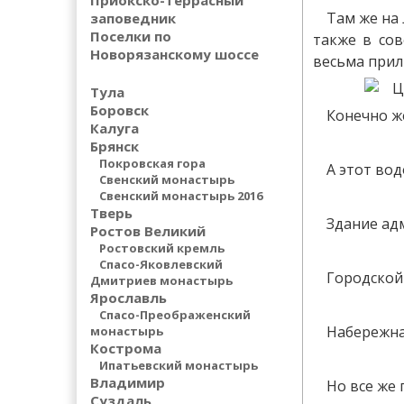
Приокско-террасный
Там же на
заповедник
Поселки по
также в сов
Новорязанскому шоссе
весьма прил
Тула
Боровск
Конечно же
Калуга
Брянск
Покровская гора
А этот вод
Свенский монастырь
Свенский монастырь 2016
Тверь
Здание ад
Ростов Великий
Ростовский кремль
Спасо-Яковлевский
Городской 
Дмитриев монастырь
Ярославль
Спасо-Преображенский
Набережная
монастырь
Кострома
Ипатьевский монастырь
Владимир
Но все же 
Суздаль