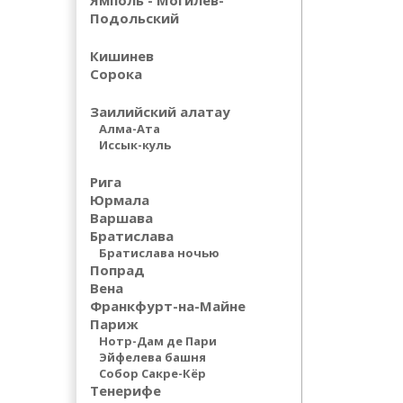
Ямполь - Могилев-
Подольский
Кишинев
Сорока
Заилийский алатау
Алма-Ата
Иссык-куль
Рига
Юрмала
Варшава
Братислава
Братислава ночью
Попрад
Вена
Франкфурт-на-Майне
Париж
Нотр-Дам де Пари
Эйфелева башня
Собор Сакре-Кёр
Тенерифе