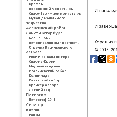
Кремль
Покровский монастырь
И наполедо
Спасо-Евфимиев монастырь
Музей деревянного
зодчества
И заверша
Алексинский район
Санкт-Петербург
Белые ночи
Хороших п
Петропавловская крепость
Стрелка Васильевского
© 2015, 2
острова
Реки и каналы Питера
Спас-на-Крови
Медный всадник
Исаакиевский собор
Колоннада
Казанский собор
Крейсер Аврора
Летний сад
Петергоф
Петергоф 2014
Селигер
Казань
Раифа