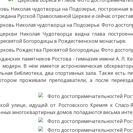
овь Николая чудотворца на Подозерье, построенная в 1
ередана Русской Православной Церкви и сейчас отреста
церкви Николая Чудотворца видна глава построен
ресвятой Богородицы в Рождественском монастыре.
данских памятников Ростова - гимназия имени А. Л. Ке
е модерн. В нём имеется астрономическая обсерватори
ьная библиотека, два спортивных зала. Также есть п
отором проживали преподаватели, а после переезда
кой улице, идущей от Ростовского Кремля к Спасо
ных многоквартирных домов попадаются весьма интер