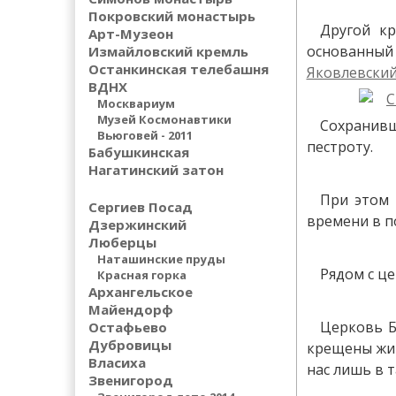
Покровский монастырь
Другой кр
Арт-Музеон
основанный 
Измайловский кремль
Останкинская телебашня
Яковлевский
ВДНХ
Москвариум
Музей Космонавтики
Сохранивш
Вьюговей - 2011
пестроту.
Бабушкинская
Нагатинский затон
При этом 
Сергиев Посад
времени в п
Дзержинский
Люберцы
Наташинские пруды
Рядом с ц
Красная горка
Архангельское
Майендорф
Церковь Б
Остафьево
Дубровицы
крещены жит
Власиха
нас лишь в т
Звенигород