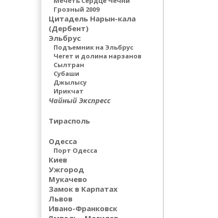
Мечеть Сердце Чечни
Грозный 2009
Цитадель Нарын-кала
(Дербент)
Эльбрус
Подъемник на Эльбрус
Чегет и долина нарзанов
Сылтран
Субаши
Джылысу
Ирикчат
Чайный Экспресс
Тирасполь
Одесса
Порт Одесса
Киев
Ужгород
Мукачево
Замок в Карпатах
Львов
Ивано-Франковск