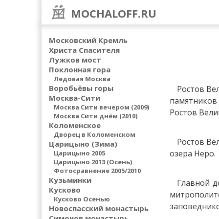
MOCHALOFF.RU
Московский Кремль
Христа Спасителя
Лужков мост
Поклонная гора
Ледовая Москва
Воробьёвы горы
Ростов Вел
Москва-Сити
памятников 
Москва Сити вечером (2009)
Ростов Вели
Москва Сити днём (2010)
Коломенское
Дворец в Коломенском
Ростов Вел
Царицыно (Зима)
озера Неро.
Царицыно 2005
Царицыно 2013 (Осень)
Фотосравнение 2005/2010
Кузьминки
Главной д
Кусково
митрополит
Кусково Осенью
заповеднико
Новоспасский монастырь
Симонов монастырь